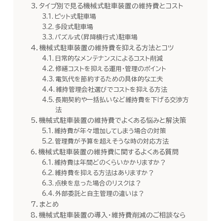
タイプ別で見る機械式駐車装置の維持費とコスト
ピット式駐車場
多段式駐車場
パズル式（昇降横行式）駐車場
機械式駐車装置の維持費を抑える方法とコツ
日常的なメンテナンスによるコスト削減
修繕コストを抑える運用・管理のポイント
電気代を節約するための具体的な工夫
維持管理会社選びでコストを抑える方法
長期契約や一括払いなど維持費を下げる交渉方
法
機械式駐車装置の維持費でよくある悩みと解決策
維持費が年々増加してしまう場合の対策
管理費が予算を超えそうな時の対応方法
機械式駐車装置の維持費に関するよくある質問
維持費は年間どのくらいかかりますか？
維持費を抑える方法はありますか？
点検を怠った場合のリスクは？
外部委託と自主管理の違いは？
まとめ
機械式駐車装置の導入・維持費削減のご相談なら