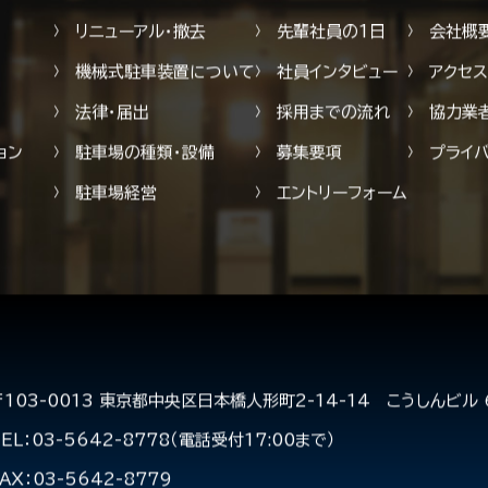
守・修繕
トラブル・メンテナンス
採用にあたり
代表挨
リニューアル・撤去
先輩社員の1日
会社概
機械式駐車装置について
社員インタビュー
アクセ
法律・届出
採用までの流れ
協力業
ョン
駐車場の種類・設備
募集要項
プライ
駐車場経営
エントリーフォーム
〒103-0013 東京都中央区日本橋人形町2-14-14 こうしんビル 
EL：03-5642-8778（電話受付17:00まで）