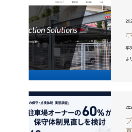
20
平
よ
20