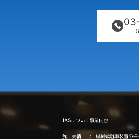
03
（
IASについて
事業内容